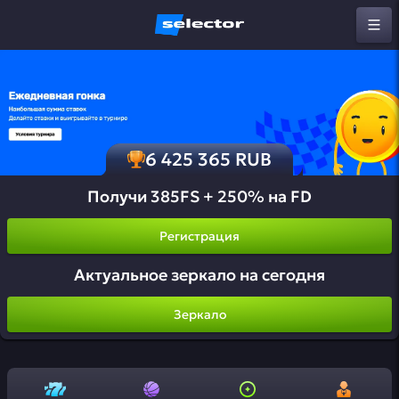
6 425 365 RUB
Получи 385FS + 250% на FD
Регистрация
Актуальное зеркало на сегодня
Зеркало